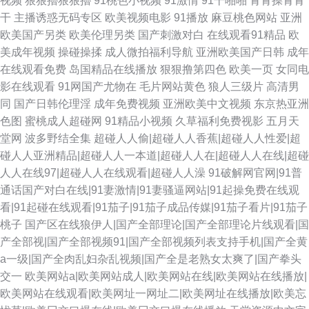
视频
狠狠擼狠狠擼
91桃色小视频
91激情
91干啪啪
青青操青青
干
主播诱惑无码专区
欧美视频电影
91播放
麻豆桃色网站
亚洲
欧美国产另类
欧美伦理另类
国产刺激对白
在线观看91精品
欧
美成年视频
操碰操揉
成人微拍福利导航
亚洲欧美国产日韩
成年
在线观看免费
岛国精品在线播放
狠狠撸第四色
欧美一页
女同电
影在线观看
91网国产尤物在
毛片网站黄色
狼人三级片
高清男
同
国产日韩伦理淫
成年免费视频
亚洲欧美中文视频
东京热亚洲
色图
蜜桃成人超碰网
91精品小视频
久草福利免费视影
五月天
堂网
波多野结全集
超碰人人偷|超碰人人香蕉|超碰人人性爱|超
碰人人亚洲精品|超碰人人一本道|超碰人人在|超碰人人在线|超碰
人人在线97|超碰人人在线观看|超碰人人澡
91破解网官网|91普
通话国产对白在线|91妻激情|91妻骚逼网站|91起操免费在线观
看|91起碰在线观看|91茄子|91茄子成品传媒|91茄子看片|91茄子
桃子
国产区在线狼伊人|国产全部理论|国产全部理论片线观看|国
产全部视|国产全部视频91|国产全部视频列表支持手机|国产全黄
a一级|国产全肉乱妇杂乱视频|国产全是老熟女太爽了|国产拳头
交一
欧美网站a|欧美网站成人|欧美网站在线|欧美网站在线播放|
欧美网站在线观看|欧美网址一网址二|欧美网址在线播放|欧美忘