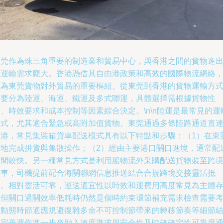
東莞作為珠三角重要的制造業和貿易中心，與香港之間的貨物進
口運輸需求龐大。香港憑借其自由港政策和高效的國際物流網絡
成為東莞貨物對外貿易的重要樞紐。從東莞到香港的貨物運輸方
主要分為陸運、海運、鐵運及多式聯運，具體選擇需根據貨物性
、時效要求和成本控制等因素綜合決定。\n\n陸運是最常見的運
方式，尤其適合緊急或高附加值貨物。東莞通過多條陸路通道直
香港，常見集裝箱貨車配送模式具有以下特點和步驟：（1）在東
本地完成拼貨與集散操作；（2）經由主要港口關口進境，通常配
時間較快。另一種常見方式是利用船物流外采購配送貨物裝至跨
卡車，司機提前配合海關聯網信息推送結合合規跨境交接靈活抵
達。相對靈活可靠，運送適宜性以時效和運費用高度常見為主體
在但關口過關效率低耗時仍然是個時約束環節補充需求檢查需要
慮動態時節適應規避復雜多余不可控制節帶來的轉移節奏等細節
合完善運作進一步來融入速度準求與安全性及時確確定性可靠度