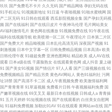
玖玖
国产免费毛不卡片
久久无码
国产精品网络
孕妇无码在线
91手机论坛
91视频新地址
91日逼
午夜啪视频
91啪水蜜桃网
国
产二区无码
91日韩在线观看
西瓜影院视频全集
国产孕妇无码视
频
国产在线福利
国产在线日皮片
午夜神马伦理
毛片网站美女
AV福利激情毛片
黄色网在线播放
91视频免费在线
91午夜在线
福利在线视频导航
欧美喷潮一区二区
午夜理论片
日本第二片区
国产免费大片
精品呦视频
日本乱伦高清无码
深夜国产视频
91
刺激视频
日本中文字幕一区
日韩免费精品视频
日本高清v
欧美
日韩伦理午夜
91碰超免费
亚洲色图网站
精品欧美
成人AV在线
观看
日本a级在线
干露脸熟女
在线观看黄色网
成人抖音
爰上碰
91
国产美女91视频
国产情侣片
97人人看
国产三级视频在线
91
免费视频精品
国产精品另类
黄色AV网站人
黄色91福利社
污网
址18禁
国产高清不卡二区
成人午夜视频免费
欧美激情福利网
国产青青青草
91草逼视频
免费看片日韩
午夜视频福利免费
国
产嫩草视频在线
69叉叉叉
最新日本在线视频
日韩成人a
青青操
91
五月天婷婷
91短视频在线
国产在线观看的
白丝美女自慰网
站
91福利免费视频
加勒比91AV
91在线观看
黄网站av在线
国产