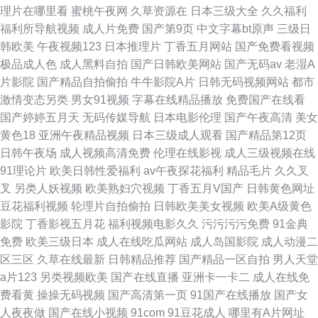
理片在哪里看
蜜桃午夜网
久草资源在
日本三级大全
久久福利
福利所导航视频
成人片免费
国产第9页
中文字幕bt原声
三级日
韩欧美
午夜视频123
日本推理片
丁香五月网站
国产免费看视频
极品成人色
成人黑料自拍
国产日韩欧美网站
国产无码av
老湿A
片影院
国产精品自拍偷拍
牛牛影院A片
日韩无码视频网站
都市
激情变态另类
男女91视频
字幕在线精品播放
免费国产在线看
国产婷婷五月天
无码传媒导航
日本电影伦理
国产午夜高清
美女
黄色18
亚洲午夜精品视频
日本三级成人观看
国产精品第12页
日韩午夜场
成人视频高清免费
伦理在线影视
成人三级视频在线
91理论片
欧美日韩性爱福利
av午夜探花福利
精品毛片
久久叉
叉
另类人妖视频
欧美熟妇穴视频
丁香五月V国产
日韩黄色网址
豆花福利视频
轮理片自拍偷拍
日韩欧美美女视频
欧美A级黄色
影院
丁香影视五月花
福利视频电影久久
污污污污免费
91金典
免费
欧美三级日本
成人在线吃瓜网站
成人岛国影院
成人动漫二
区三区
久草在线最新
日韩精品推荐
国产精品一区自拍
男人天堂
a片123
另类视频欧美
国产在线直播
亚洲卡一卡二
成人在线免
费看黄
操操无码视频
国产高清第一页
91国产在线播放
国产女
人夜夜做
国产在线小视频
91com
91豆花成人
哪里有A片网址