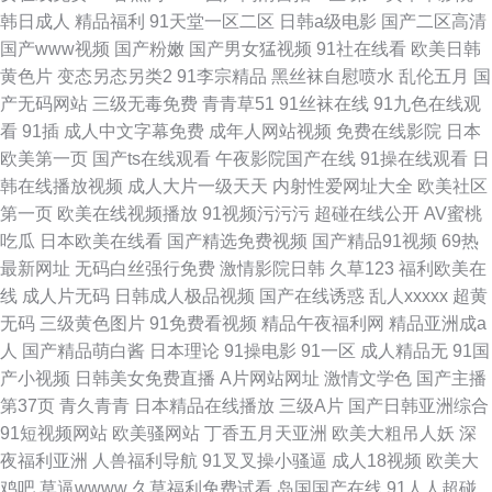
韩日成人
精品福利
91天堂一区二区
日韩a级电影
国产二区高清
国产www视频
国产粉嫩
国产男女猛视频
91社在线看
欧美日韩
黄色片
变态另态另类2
91李宗精品
黑丝袜自慰喷水
乱伦五月
国
产无码网站
三级无毒免费
青青草51
91丝袜在线
91九色在线观
看
91插
成人中文字幕免费
成年人网站视频
免费在线影院
日本
欧美第一页
国产ts在线观看
午夜影院国产在线
91操在线观看
日
韩在线播放视频
成人大片一级天天
内射性爱网址大全
欧美社区
第一页
欧美在线视频播放
91视频污污污
超碰在线公开
AV蜜桃
吃瓜
日本欧美在线看
国产精选免费视频
国产精品91视频
69热
最新网址
无码白丝强行免费
激情影院日韩
久草123
福利欧美在
线
成人片无码
日韩成人极品视频
国产在线诱惑
乱人xxxxx
超黄
无码
三级黄色图片
91免费看视频
精品午夜福利网
精品亚洲成a
人
国产精品萌白酱
日本理论
91操电影
91一区
成人精品无
91国
产小视频
日韩美女免费直播
A片网站网址
激情文学色
国产主播
第37页
青久青青
日本精品在线播放
三级A片
国产日韩亚洲综合
91短视频网站
欧美骚网站
丁香五月天亚洲
欧美大粗吊人妖
深
夜福利亚洲
人兽福利导航
91叉叉操小骚逼
成人18视频
欧美大
鸡吧
草逼wwww
久草福利免费试看
岛国国产在线
91人人超碰