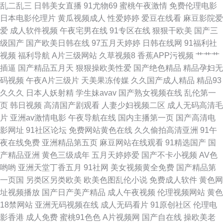
乱二乱三
日韩美女直播
91尤物69
蜜桃午夜激情
免费伦理电影
品 97福利社区视频 美女91性视视频 亚洲自偷自 国产熟女免费观看一区 丝袜
日本电影伦理片
黄瓜视频成人
性爱婷婷
爱豆在线看
麻豆影院爱
爱
成人软件视频
午夜宅男在线
91专区在线
狠狠干欧美
国产三
自慰一区 成全视频免费观看在线看 欧美一区二区视频三区 91精品欧美综合
级国产
国产欧美日韩在线
97五月天婷婷
日韩在线网
91福利社
视频
福利导航
A片三级网站
久草视频8
香蕉APP污视频
艹艹艹
在 巨茎大战俄罗斯金 亚洲女优中文字幕 婷婷成人综合五 吃瓜爆料 欧美在线
插逼
国产精品五月天
狠狠操欧美性爱
国产绝色精品
精品孕妇无
码视频
午夜A片三级片
天美果冻传媒
久久国产成人精品
精品93
aa 91高清视频在线 免费高清看电影电视剧 影视大全在线观看网站 国产中文
久久久
日本人妖射精
学生妹avav
国产熟女视频在线
乱伦第一
页
韩日视频
高清国产剧观看
人妻少妇视频二区
成人无码高清毛
亚洲日 同志视频聊天室 第一福利所AV 青柠影视在线观看日本 91成年人软件
片
亚洲av激情电影
午夜导航在线
国内主播第一页
国产高清电
影网址
91社区论坛
免费网站黄色在线
久久偷拍高清亚洲
91午
久久草资源网 亚洲男人片片在线观看 国产精品自产拍在线观蜜色月直播 三
夜在线免费
亚洲精品第五页
麻豆网站在线观看
91精选国产
国
产精品亚洲
黄色三级成年
五月天婷婷爱
国产不卡小视频
AV色
级视频国 超污视频网站在线观看 欧美亚洲国产一区二区 91c在线 久久肏屄
哟哟
亚洲天堂丁香五月
91社网
美女视频黄全免费
国产精品第
一页国
另类区另类欧美
欧美色图乱伦小说
免费成人软件
黄色网
影院 亚洲精品aa 国产精品自拍网 三级片直播网站 草莓视频一 欧美日韩视频
址视频播放
国产日产美产精品
成人午夜视频
伦理视频网站
黄色
18禁网站
亚洲无码视频在线
成人无码看片
91原创社区
伦理电
在线成 中文字幕精品亚洲一区 精品福利一区二区三 欧美日韩中综中文字幕
影香港
成人免费
蜜桃91色色
A片视频网
国产自在线
操欧美老