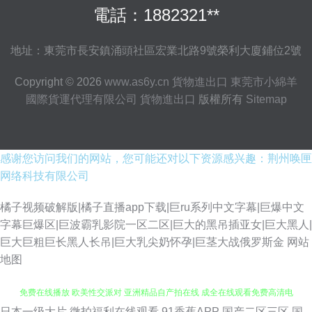
電話：1882321**
地址：東莞市長安鎮涌頭社區宏業北路9號榮利大廈鋪位2號
Copyright © 2026
www.as6y.cn
貨物進出口
東莞市小綿羊
國際貨運代理有限公司
貨物進出口
版權所有
Sitemap
感谢您访问我们的网站，您可能还对以下资源感兴趣：荆州唤匣
网络科技有限公司
橘子视频破解版|橘子直播app下载|巨ru系列中文字幕|巨爆中文
字幕巨爆区|巨波霸乳影院一区二区|巨大的黑吊插亚女|巨大黑人|
巨大巨粗巨长黑人长吊|巨大乳尖奶怀孕|巨茎大战俄罗斯金
网站
地图
日本一级大片
微拍福利在线观看
91香蕉APP
国产二区三区
国