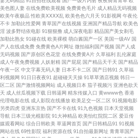
妻无码精品
91自拍在线观看
国产一级片内射
夜夜骑青青草
欧
成年人网 91露出 国产日韩欧美另类 人人操骚 亚洲天堂免费看 成全免费高清
美色图人妻
在线免费欧美视频
免费黄色毛片
成人精品无码视频
欧美午夜极品
性欧美ⅩⅩⅩⅩ乱
欧美色色六月天
91影视网
午夜伦
观看在线电视剧网站 国产av日韩成人电影一二三区日韩 男人的天堂在线视频
不卡
加勒比性爱网
青草国产在线视频
亚洲国产精品导航
欧美色
淫
波多野结依电影
91狠狠撸
成人深夜电影
精品国产美女剃毛
午夜福利艹牛B 91在线观看免费入口 国产在线视精 人人干97 亚洲性爱巨场
加勒比熟女
91碰在线
欧美裸模
萌白酱国产一区
美国一级AV
国
产人在线成免费
免费黄色A片网址
微拍福利国产视频
国产人成
成人超碰自拍 九一激情影院 色交视频 中文字幕网伦射乱中文 国产极品一线
无码视频
国产原创区色花堂
在线免费黄A片
久草福利
乱伦家庭
成人午夜免费视频
人妖射精
国产屁屁
国产精品天干天
国产精品
天 欧美国产日本精品 亚洲成年 wwwav狼人 精品一区二区乱码人 日韩在线观
午夜一区
中文字幕无码人妻
日本不卡二区
国产日韩91
久草福
利视频网
91日日夜夜91
超碰碰天天操
91草草酒店视频
韩日一
看影院 最近最新的日本免费 国产美国 欧美日韩在线播放网址 亚洲成人网站
区二区
国产激情视频网站
成人视频日本
茄子视频污
亚洲色欲天
天
成人丝瓜视频下载
日韩逼网
精东传媒入口
黄wwww色
香港
在线 www簧片 精品国产大片大片大片 日韩一卡2卡3 正在播放国产女免 国
伦理电影在线
成人影院在线播放
欧美足交一区二区
91视频电影
另类四虎
亚洲东京热
国产不卡在线
91九色视频
日本天堂视频
产国语对白 农民影视免费观看vip电视剧连续剧 午夜国产大片免费观 爱淫网
导航
日本三级光棍影院
91大神精品
欧美怡红院院二区
爱豆传
媒观看网站
综合日韩欧美
草逼网首页
国产日韩精品91
91视频
精品亚洲欧美日韩 日韩在线播放中文字幕 张津谕完整版在 国产人妻精品区
网站在线
69性影院
福利资源在线
91自拍最新网址
青青草国产