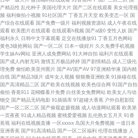
学生妹人人摸碰 国内人人 熟女乱码中文视频 最新国产在线aⅴ精品 国产精品
产精品性
乱伦种子
美国伦理大片
国产二区在线观看
美女伦理视
频
福利偷拍小视频
91社区国产
丁香五月天堂
欧美变态一区
国
免费在线播放 欧美性交派对 亚洲精品自产拍在线 成全在线观看免费高清电
产综合在线观看
国产免费一级片
福利视频资源站
成人午夜在线
观看
欧美图片在线观看
在线观看h视频
国产a级0
变性人妖
国产
视剧 九九综合九色综合网站 日韩自拍国产在线观看 这里只有精品视频 国产
福利永久
日韩中文字幕观看
足交在线播放91
丁香五月色网站
黄色3级抢网站
国产一区二区
日本一级婬片
久久免费手机视频
黑丝91 暖暖日本免费大全 香蕉食品 bt之家bt天堂 今天高清视频在 日韩精品
学生妹Av网站
亚洲人成免费网站
91大神自拍
福利片在线观看
国产成人内射无码
激情五月极品婷婷
国产剧情精品
成人三级伦
高清自在线 岛国av在线看 片区在线观看 亚洲偷97 成全在线观看免费完整版
理免费
偷怕欧美亚州图片
国产AV国产AV
97亚洲精华液
国内精
自线
国产精品3级片
成年女人视频
狠狠撸亚洲欧美
91操碰在线
超碰超在线 精品中文专区 日韩一卡2卡3卡4卡无卡免费视频 中文字幕有码在
国产高清精品二区
国产欧美在线视频
欧美色综合网
91国产自拍
偷拍
香蕉911
花蝴蝶看片免费
白丝美女免费网站
欧美女人与动
线 国产精品自在欧美一 欧美日韩一级免费 在线91传媒 高清日本免费观看 女
物交
国产精品无码电影
91插插库
97超碰大香蕉
户外自慰影院
国产一区二区二区
国产偷窥盗摄视频
成人动漫网站观看
欧美第
人毛片黄色 午夜福利夜场一 91熟女丝袜福利 国产午夜福利在线播 欧美一区
一页夜夜
91成人精品视频
蜜桃爱爱视频
乱伦熟女五月天
91香
蕉视
福利在线视频直播
一区xxxxx
岛国大片免费视频
一道日本
二区视频在线 亚洲欧美日韩熟女 超碰97人人调教 精品国产另类欧美精品 未
亚洲香蕉
国产91高清精品
国产一区二区福利
伦理在线播放
人