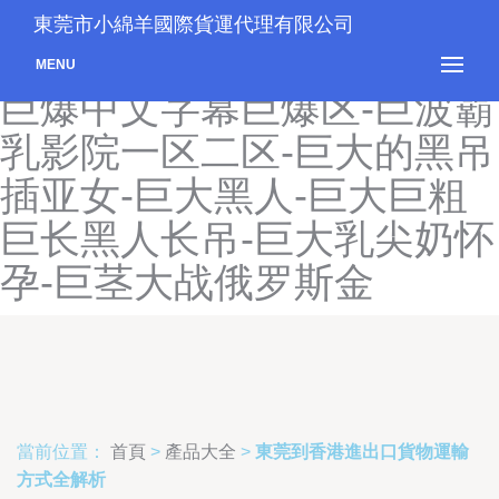
橘子视频破解版-橘子直播
東莞市小綿羊國際貨運代理有限公司
app下载-巨ru系列中文字幕-
MENU
巨爆中文字幕巨爆区-巨波霸
乳影院一区二区-巨大的黑吊
插亚女-巨大黑人-巨大巨粗
巨长黑人长吊-巨大乳尖奶怀
孕-巨茎大战俄罗斯金
當前位置：
首頁
>
產品大全
>
東莞到香港進出口貨物運輸
方式全解析