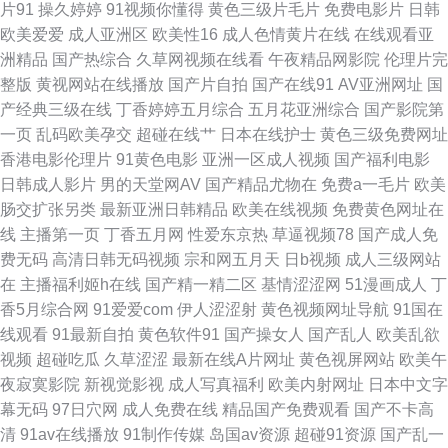
片91
操久婷婷
91视频你懂得
黄色三级片毛片
免费电影片
日韩
免费观看完整版 91精品欧 久久精品一区 亚洲狠狠 国产超91 人人综合精品五
欧美爱爱
成人亚洲区
欧美性16
成人色情黄片在线
在线观看亚
洲精品
国产热综合
久草网视频在线看
午夜精品网影院
伦理片完
月天 91精品在线观看网站 狼友综合网 亚洲人成77在线播 国产日本欧美一区
整版
黄视网站在线播放
国产片自拍
国产在线91
AV亚洲网址
国
产经典三级在线
丁香婷婷五月综合
五月花亚洲综合
国产影院第
二区 色五月天网站 www婷婷com 欧美不卡在线观看视频 在线视频免费观看
一页
乱码欧美孕交
超碰在线艹
日本在线护士
黄色三级免费网址
香港电影伦理片
91黄色电影
亚洲一区成人视频
国产福利电影
青草 中文字幕97国产 亚洲小说区 欧美国产日韩另类 最新国产精品精品视频
日韩成人影片
男的天堂网AV
国产精品尤物在
免费a一毛片
欧美
肠交扩张另类
最新亚洲日韩精品
欧美在线视频
免费黄色网址在
激情诱惑网站 午夜九二福利 豆花在线免费 日本Aⅴ网站 91在线破处 蜜桃视
线
主播第一页
丁香五月网
性爱东京热
草逼视频78
国产成人免
费无码
高清日韩无码视频
宗和网五月天
日b视频
成人三级网站
频一区二区三区 野花社区不卡一卡二 国产亚洲一区二区三区 微拍91 大香蕉
在
主播福利姬h在线
国产精一精二区
基情涩涩网
51漫画成人
丁
香5月综合网
91爱爱com
伊人涩涩射
黄色视频网址导航
91国在
AV在线 飘花电影在线观看网 69成人在线 美女被草视频网址 夜鲁夜鲁很鲁
线观看
91最新自拍
黄色软件91
国产操女人
国产乱人
欧美乱欲
视频
超碰吃瓜
久草涩涩
最新在线A片网址
黄色视屏网站
欧美午
国产日韩一 少女的视频完整 成全电影大全免费观看 欧美日韩一区二区综 中
夜寂寞影院
新视觉影视
成人写真福利
欧美内射网址
日本中文字
幕无码
97日穴网
成人免费在线
精品国产免费观看
国产不卡高
日国产 黑丝巨乳后入 香蒸焦蕉伊在线 国产精品第八页 日韩精品一区国产精
清
91av在线播放
91制作传媒
岛国av资源
超碰91资源
国产乱一