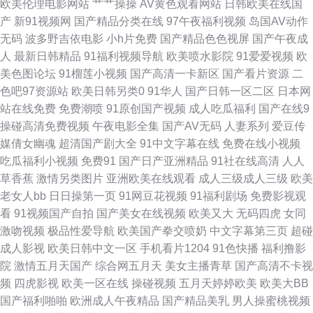
欧美伦理电影网站
艹艹操操
AV黄色观看网站
日韩欧美在线国
白人干b免费视频 激情综合五月亚洲婷婷 日欧美一区 最近日本mv字幕免 国
产
新91视频网
国产精品分类在线
97午夜福利视频
岛国AV动作
无码
波多野吉依电影
小h片免费
国产精品色色视屏
国产午夜成
产精品专 欧美日韩视频在线成人 亚洲国产专区 成全动漫在线 久久精品网思
人
最新日韩精品
91福利视频导航
欧美喷水影院
91爱爱视频
欧
美色图论坛
91榴莲小视频
国产高清一卡新区
国产看片资源
二
思视频 少妇福利姬91 最新成人影片 国产精品免费入口视频 欧美乱轮另类 羞
色吧97资源站
欧美日韩另类0
91华人
国产日韩一区二区
日本网
站在线免费
免费潮喷
91原创国产视频
成人吃瓜福利
国产在线9
羞视频网 www成人电影 京奇影院 日韩国产在线不 在线涩涩免费 国产suv精
操碰高清免费视频
午夜电影全集
国产AV无码
人妻系列
爱豆传
媒倩女幽魂
超清国产剧大全
91中文字幕在线
免费在线小视频
二区69 女人天堂中文在线 午夜美女视频在线 97在线视频国产 好男人好资源
吃瓜福利小视频
免费91
国产日产亚洲精品
91社在线高清
人人
草香蕉
激情另类图片
亚洲欧美在线观看
成人三级成人三级
欧美
在线 日韩国产在线 原来是神马琪琪在线观看 观看免费 免费观看电视在线高
老女人bb
日日操第一页
91网豆花视频
91福利剧场
免费影视观
看
91视频国产自拍
国产美女在线视频
欧美又大
无码四虎
女同
清视频大全 午夜激情综合 9277电影在线 国产尤物在线观 日本欧美高清一区
激吻视频
极品性爱导航
欧美国产拳交喷奶
中文字幕第三页
超碰
成人影视
欧美日韩中文一区
手机看片1204
91色快播
福利撸影
二区 影院蓝光电影传媒 国产99re在 女教师中 一级成人 国产高清wwwwwww
院
激情五月天国产
综合网五月天
美女主播青草
国产高清不卡视
频
四虎影视
欧美一区在线
操碰视频
五月天婷婷欧美
欧美大BB
欧美不卡视 午夜影院欧美 av网站 精品国产9 日韩无码精品网址 中国鲜肉gay
国产福利啪啪
欧洲成人午夜精品
国产精品美乳
男人操蜜桃视频