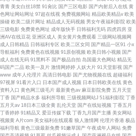
青青
美女白丝18禁
91肏比
国产三区电影
国产内射后入在线
黄
色网址网站网址
97超在线视
免费视频网站
精品欧美精品v
欧美
操碰
欧美二级片网址
精品成人无码视频
男女午夜福利影院
欧美
三级电影
免费黄色网址
成年版快手
日韩福利无码
四虎四房
亚
洲AV在线豆花
亚洲区成人
美女黄片免费观看
三级网站视频网
成人日韩精品
日韩福利专区
欧美二区女同
国产精品一区91
小x
导航福利
免费黄色在线视频
91原创视频
欧美日韩小视频
国产
成人在线无码
91黑料不
国产极品自拍
岛国最大色网站
精品无
码国产二品
欧美一及片
激情网婷婷
人妖大片
91天堂影视
国产
www
成年人伦理片
高清日韩电影
国产尤物视频在线
超碰福利
97视屏
91看片入口
日本国产成人视频
日本日韩欧美在线
黄色
资料入口
黄色网三级毛片
最新黄色av
麻豆影院免费
五月天堂
丁香
国产精品水多
福利所导航
三级视频网站J
51福利影院
丁香
五月天av
18日本三级全黄
乱伦天堂
国产在线短视频
丁香五月
丁香婷婷
91精品又
爱豆传媒下载
丁香九月国产主播
美女网站
视频黄
A片com
美女福利在线观看
狼人激情网
伦理片香港
极品
福利导航
黄色三级最新免费
91嫩草国产
午夜成年人网站
免费
国产高清视频
91草莓
丝瓜视频污成人
国产亚洲视品在线
国产