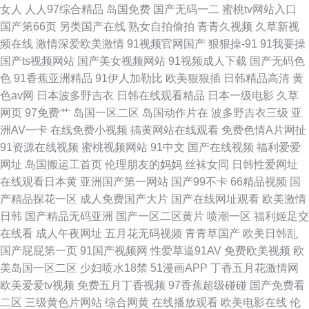
女人
人人97综合精品
岛国免费
国产无码一二
蜜桃tv网站入口
综合免费少 精品一区二区三区中文 亚洲囯产青草衣衣 国产欧美高清视频在
国产第66页
另类国产在线
熟女自拍偷拍
青青久视频
久草新视
频在线
激情深爱欧美激情
91视频官网国产
狠狠操-91
91我要操
线 天堂2019天堂 第一页在线观看 人人在线碰碰视频免费 91素人草草影院
国产ts视频网站
国产美女视频网站
91视频成人下载
国产无码色
色
91香蕉亚洲精品
91伊人加勒比
欧美狠狠插
日韩精品高清
黄
人成午夜免费视频在线观看 91午夜剧场 免费成人黄 在线观看免 韩国日本香
色av网
日本波多野吉衣
日韩在线观看精品
日本一级电影
久草
网页
97免费艹
岛国一区二区
岛国动作片在
波多野吉衣三级
亚
港三级 午夜神马 国产A级免片 日韩免费精品大片 爱豆传媒九色视频 欧美性
洲AV一卡
在线免费小视频
搞黄网站在线观看
免费色情A片网扯
91资源在线视频
蜜桃视频网站
91中文
国产在线视频
福利爱爱
视频在线不卡 80s电影网在线观看s 久色婷婷成人免费视频 亚洲午夜在线播
网址
岛国搬运工首页
伦理朋友的妈妈
丝袜女同
日韩性爱网址
在线观看日本黄
亚洲国产第一网站
国产99不卡
66精品视频
国
放 国产污视 草莓app 欧美在线电影群P 91仓库首页 老头把我添高潮了A片故
产精品探花一区
成人免费国产大片
国产在线网址观看
欧美激情
日韩
国产精品无码亚洲
国产一区二区黄片
喷潮一区
福利姬足交
事
在线看
成人午夜网址
五月花无码视频
青青草国产
欧美日韩乱
国产屁屁第一页
91国产视频网
性爱草逼91AV
免费欧美视频
欧
美岛国一区二区
少妇喷水18禁
51漫画APP
丁香五月花激情网
欧美爱爱tv视频
免费五月丁香视频
97香蕉超级碰碰
国产免费看
二区
三级黄色片网站
综合网黄
在线播放观看
欧美电影在线
伦