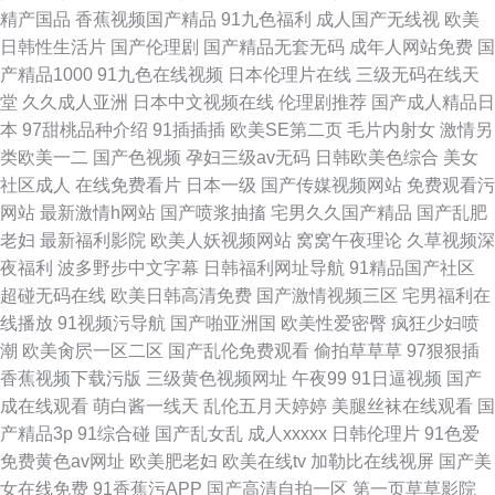
精产国品
香蕉视频国产精品
91九色福利
成人国产无线视
欧美
日韩性生活片
国产伦理剧
国产精品无套无码
成年人网站免费
国
产精品1000
91九色在线视频
日本伦理片在线
三级无码在线天
堂
久久成人亚洲
日本中文视频在线
伦理剧推荐
国产成人精品日
本
97甜桃品种介绍
91插插插
欧美SE第二页
毛片内射女
激情另
类欧美一二
国产色视频
孕妇三级av无码
日韩欧美色综合
美女
社区成人
在线免费看片
日本一级
国产传媒视频网站
免费观看污
网站
最新激情h网站
国产喷浆抽搐
宅男久久国产精品
国产乱肥
老妇
最新福利影院
欧美人妖视频网站
窝窝午夜理论
久草视频深
夜福利
波多野步中文字幕
日韩福利网址导航
91精品国产社区
超碰无码在线
欧美日韩高清免费
国产激情视频三区
宅男福利在
线播放
91视频污导航
国产啪亚洲国
欧美性爱密臀
疯狂少妇喷
潮
欧美肏屄一区二区
国产乱伦免费观看
偷拍草草草
97狠狠插
香蕉视频下载污版
三级黄色视频网址
午夜99
91日逼视频
国产
成在线观看
萌白酱一线天
乱伦五月天婷婷
美腿丝袜在线观看
国
产精品3p
91综合碰
国产乱女乱
成人xxxxx
日韩伦理片
91色爱
免费黄色av网址
欧美肥老妇
欧美在线tv
加勒比在线视屏
国产美
女在线免费
91香蕉污APP
国产高清自拍一区
第一页草草影院