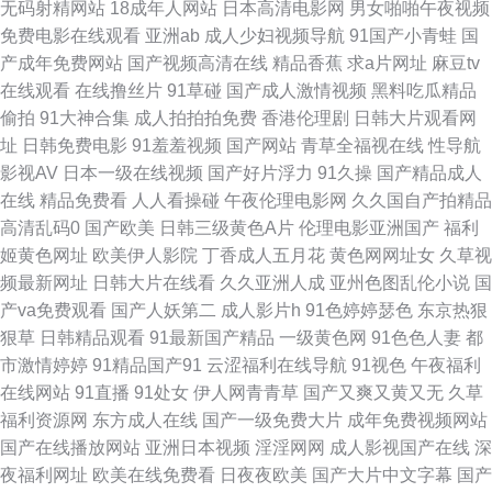
无码射精网站
18成年人网站
日本高清电影网
男女啪啪午夜视频
国产日韩欧美草 日本精品中文乱伦 制服免视频大学 国产性爱大片网站 热门
免费电影在线观看
亚洲ab
成人少妇视频导航
91国产小青蛙
国
产成年免费网站
国产视频高清在线
精品香蕉
求a片网址
麻豆tv
短剧短视频 伊人久热中文 高清国产激情视频在线观看 男人的天堂无码 午夜
在线观看
在线撸丝片
91草碰
国产成人激情视频
黑料吃瓜精品
偷拍
91大神合集
成人拍拍拍免费
香港伦理剧
日韩大片观看网
秒播 99热草 好吊妞好吊操 日韩一区二区超清视频 最好看免费 国产视频观看
址
日韩免费电影
91羞羞视频
国产网站
青草全福视在线
性导航
影视AV
日本一级在线视频
国产好片浮力
91久操
国产精品成人
网站 人人色人人乐天天 真实的国产乱bbb 国产原创在线观看 日本一区二区
在线
精品免费看
人人看操碰
午夜伦理电影网
久久国自产拍精品
高清乱码0
国产欧美
日韩三级黄色A片
伦理电影亚洲国产
福利
三区在线视频观看免费 亚洲精品永久一区 成人dvd碟片 美女被强奸直播91
姬黄色网址
欧美伊人影院
丁香成人五月花
黄色网网址女
久草视
频最新网址
日韩大片在线看
久久亚洲人成
亚州色图乱伦小说
国
无限观看免费完整大片 a级全黄试 国产精品污污视频 亚洲国产制服丝 国产日
产va免费观看
国产人妖第二
成人影片h
91色婷婷瑟色
东京热狠
狠草
日韩精品观看
91最新国产精品
一级黄色网
91色色人妻
都
韩欧美另类在线 永久免费 日本中文字幕第二页 成全影视在线观看 日本韩国
市激情婷婷
91精品国产91
云涩福利在线导航
91视色
午夜福利
在线网站
91直播
91处女
伊人网青青草
国产又爽又黄又无
久草
不卡 国产精品免 91麻豆高清视频 日本一本道精品 bt天堂论坛bt之家 欧美剧
福利资源网
东方成人在线
国产一级免费大片
成年免费视频网站
国产在线播放网站
亚洲日本视频
淫淫网网
成人影视国产在线
深
在线观看 这里只有精品不卡视频 激情导航 午夜诱惑老司机 豆花一区 青草线
夜福利网址
欧美在线免费看
日夜夜欧美
国产大片中文字幕
国产