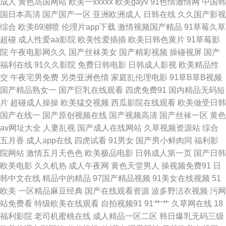
成人
黄色岛国网站
欧美一xxxxx
欧美gayv
91色情激情网
中国韩
一区二区三区 热中文热国产热综合色 一区二区三区在线视频 国产精品福利
国日本高清
国产国产一区
亚洲欧洲成人
日韩在线
久久国产影视
综合
欧美69潮喷
伦理片app下载
激情视频国产精品
91草莓久草
片免费看 欧美国产综合日韩一区二区 亚洲视频精品专区 成人电影92福利 久
超碰
成人性爱aa影院
欧美性爱插插
欧美日韩色黄片
91草莓影
院
午夜电影网久久
国产丝袜美女
国产精彩视频
操碰视屏
国产
草福利资源ai 日韩专区亚洲国产 91午夜 含蓄网站 日本色天堂 伊人大香蕉黄
福利在线
91久久影院
免费日韩电影
日韩成人影视
欧美精品性
交
午夜宅男免费
另类亚洲色情
家庭乱伦理电影
91草B草B视频
色 豆花黑料视频 美女图库网站 婷婷色色资源网 99超碰成人网 韩国黄色无码
国产精品熟女一
国产巨乳在线观看
四虎免费91
国内精品无码短
片
超碰成人操操
欧美猛交视频
西瓜影院在线观看
欧美做受日韩
91 日本动漫网站官网 欧美真人做爰在线观看 亚洲欧美vr色区 操逼福利 精品
国产在线一
国产原创视频在线
国产视频高清
国产丝袜一区
黄色
av网址大全
人妻乱视
国产成人在线网站
久草视频资源站
综合
亚洲中文欧美 日韩一区亚洲二区 中日韩高 国产高清国内精品福利 欧美经典
五月香
成人app在线
四虎试看
91男女
国产男小鲜肉同
福利影
院网站
激情五月天色色
欧美极品电影
日韩成人第一页
国产日韩
一区二 亚洲AV久久久噜噜噜噜 www日日干 成人含羞草视频 午夜私人影院
欧美电影
久久机热
成人午夜网
黄色天堂男人
操视频免费91
日
韩中文在线
精品中的精品
97国产精品视频
91美女在线视频
51
国产对白叫 日韩第一精品 99视频在线免费观看 精品一级 日韩一卡二卡3卡
欧美
一区精品麻豆经典
国产在线观看资源
波多野洁衣视频
污网
站免费看
特级欧美在线观看
自拍视频91
91艹艹
久草网在线
18
四卡2022精品 中文AⅤ在线 国产电影免费一产二产 欧美日韩无 亚洲国产天
福利影院
老司机蜜桃在线
成人精品一区二区
韩日爆乳无码三级